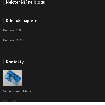
Nejčtenější na blogu
Kde nás najdete
Bublava 716
Bublava 35801
Kontakty
Ski centrum Bublava
Vladimír Keblúšek