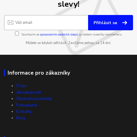
slevy!
Přihlásit se
Souhlasím se
zpracováním osobních údajů
za účelem rozesílky newsletteru.
Můžete se kdykoli odhlásit. Zasíláme jednou za 14 dní.
Informace pro zákazníky
O nás
Jak nakupovat
Obchodní podmínky
Fotogalerie
Kontakty
Blog