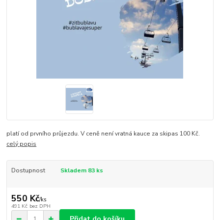
platí od prvního průjezdu. V ceně není vratná kauce za skipas 100 Kč.
celý popis
Dostupnost
Skladem 83 ks
550 Kč
/
ks
491 Kč
bez DPH
Přidat do košíku