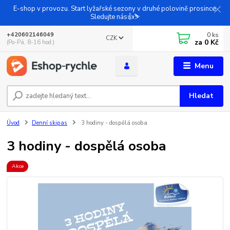
E-shop v provozu. Start lyžařské sezony v druhé polovině prosince.
Sledujte nás👍⛷️
0
ks
+420602146049
CZK
za
0 Kč
(Po-Pá, 8-16 hod.)
Menu
Hledat
Úvod
Denní skipas
3 hodiny - dospělá osoba
3 hodiny - dospělá osoba
Akce