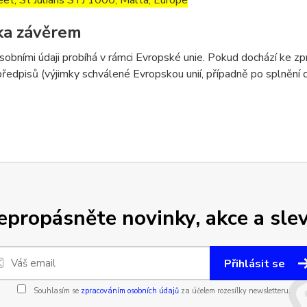
eet, St Julians STJ 1000, Malta, Europe
ka závěrem
sobními údaji probíhá v rámci Evropské unie. Pokud dochází ke 
předpisů (výjimky schválené Evropskou unií, případně po splnění
epropásněte novinky, akce a slev
Přihlásit se
Souhlasím se
zpracováním osobních údajů
za účelem rozesílky newsletteru.