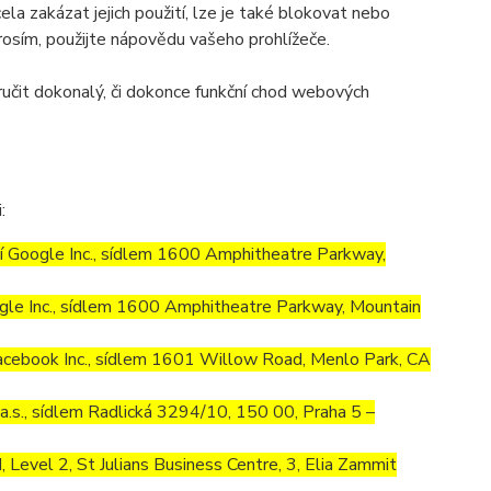
la zakázat jejich použití, lze je také blokovat nebo
prosím, použijte nápovědu vašeho prohlížeče.
učit dokonalý, či dokonce funkční chod webových
:
 Google Inc., sídlem 1600 Amphitheatre Parkway,
le Inc., sídlem 1600 Amphitheatre Parkway, Mountain
cebook Inc., sídlem 1601 Willow Road, Menlo Park, CA
.s., sídlem Radlická 3294/10, 150 00, Praha 5 –
Level 2, St Julians Business Centre, 3, Elia Zammit