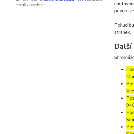
nastavení
rozesílky newsletteru.
povolit j
Pokud bud
stránek.
Další
Shromážd
Pos
Mou
Pos
Vie
Pos
94
Pos
Smí
Pos