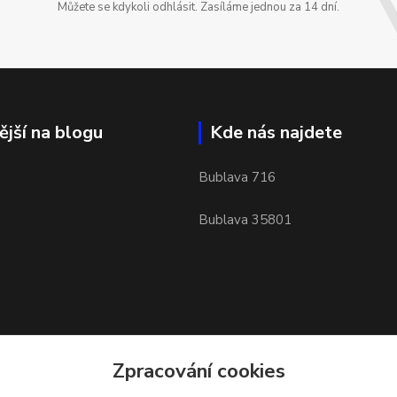
Můžete se kdykoli odhlásit. Zasíláme jednou za 14 dní.
ější na blogu
Kde nás najdete
Bublava 716
Bublava 35801
Zpracování cookies