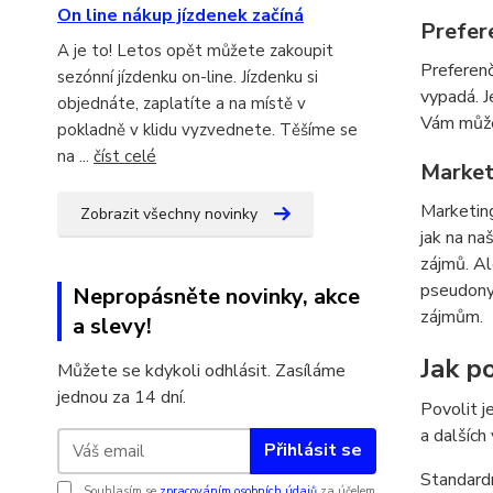
On line nákup jízdenek začíná
Prefer
A je to! Letos opět můžete zakoupit
Preferenč
sezónní jízdenku on-line. Jízdenku si
vypadá. J
objednáte, zaplatíte a na místě v
Vám můžem
pokladně v klidu vyzvednete. Těšíme se
na ...
číst celé
Market
Marketing
Zobrazit všechny novinky
jak na na
zájmů. Al
pseudonym
Nepropásněte novinky, akce
zájmům.
a slevy!
Jak po
Můžete se kdykoli odhlásit. Zasíláme
jednou za 14 dní.
Povolit j
a dalších
Přihlásit se
Standardn
Souhlasím se
zpracováním osobních údajů
za účelem