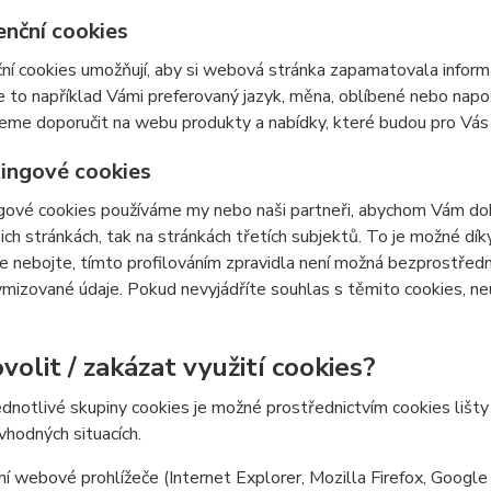
enční cookies
ní cookies umožňují, aby si webová stránka zapamatovala inform
e to například Vámi preferovaný jazyk, měna, oblíbené nebo nap
e doporučit na webu produkty a nabídky, které budou pro Vás c
ingové cookies
ové cookies používáme my nebo naši partneři, abychom Vám doká
šich stránkách, tak na stránkách třetích subjektů. To je možné dí
e nebojte, tímto profilováním zpravidla není možná bezprostředn
izované údaje. Pokud nevyjádříte souhlas s těmito cookies, neu
volit / zakázat využití cookies?
ednotlivé skupiny cookies je možné prostřednictvím cookies lišt
 vhodných situacích.
í webové prohlížeče (Internet Explorer, Mozilla Firefox, Google