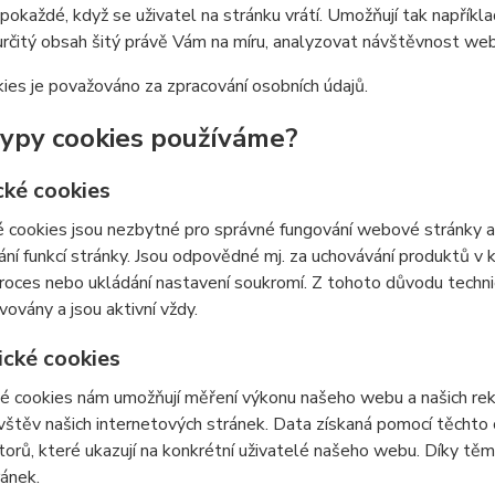
 pokaždé, když se uživatel na stránku vrátí. Umožňují tak napříkla
určitý obsah šitý právě Vám na míru, analyzovat návštěvnost we
ies je považováno za zpracování osobních údajů.
typy cookies používáme?
cké cookies
 cookies jsou nezbytné pro správné fungování webové stránky a 
ní funkcí stránky. Jsou odpovědné mj. za uchovávání produktů v ko
roces nebo ukládání nastavení soukromí. Z tohoto důvodu techn
vovány a jsou aktivní vždy.
ické cookies
é cookies nám umožňují měření výkonu našeho webu a našich rek
vštěv našich internetových stránek. Data získaná pomocí těcht
átorů, které ukazují na konkrétní uživatelé našeho webu. Díky 
ránek.