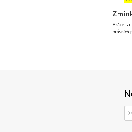
Str
Zmín
Práce s o
právních 
N