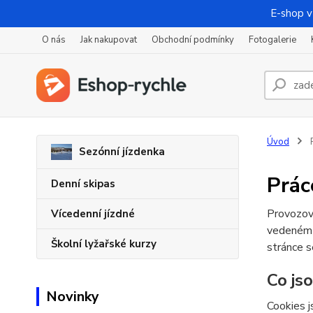
E-shop v
O nás
Jak nakupovat
Obchodní podmínky
Fotogalerie
Úvod
P
Sezónní jízdenka
Prác
Denní skipas
Provozov
Vícedenní jízdné
vedeném
Školní lyžařské kurzy
stránce s
Co js
Novinky
Cookies j