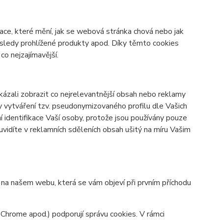
ace, které mění, jak se webová stránka chová nebo jak
osledy prohlížené produkty apod. Díky těmto cookies
o nejzajímavější.
zali zobrazit co nejrelevantnější obsah nebo reklamy
ky vytváření tzv. pseudonymizovaného profilu dle Vašich
í identifikace Vaší osoby, protože jsou používány pouze
vidíte v reklamních sděleních obsah ušitý na míru Vašim
y na našem webu, která se vám objeví při prvním příchodu
 Chrome apod.) podporují správu cookies. V rámci