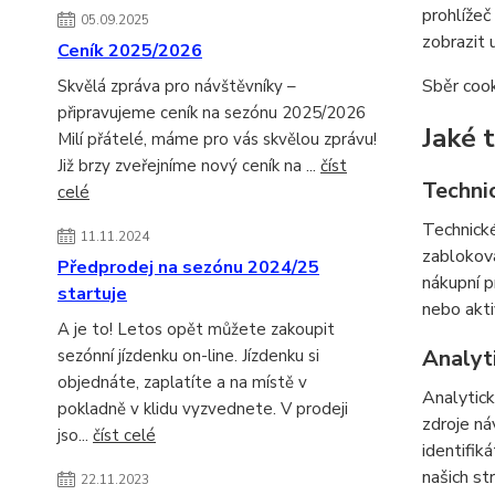
prohlížeč
05.09.2025
zobrazit 
Ceník 2025/2026
Sběr cook
Skvělá zpráva pro návštěvníky –
připravujeme ceník na sezónu 2025/2026
Jaké 
Milí přátelé, máme pro vás skvělou zprávu!
Již brzy zveřejníme nový ceník na ...
číst
Techni
celé
Technické
11.11.2024
zabloková
Předprodej na sezónu 2024/25
nákupní p
startuje
nebo akti
A je to! Letos opět můžete zakoupit
Analyt
sezónní jízdenku on-line. Jízdenku si
objednáte, zaplatíte a na místě v
Analytick
pokladně v klidu vyzvednete. V prodeji
zdroje ná
jso...
číst celé
identifik
našich st
22.11.2023