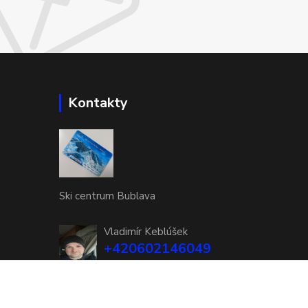
Kontakty
Ski centrum Bublava
Vladimír Keblúšek
+420602146049
(Po-Pá, 8-16 hod.)
ski@ski-bublava.cz