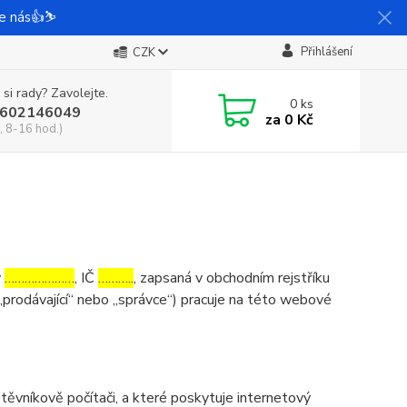
e nás👍⛷️
Přihlášení
CZK
 si rady? Zavolejte.
0
ks
602146049
za
0 Kč
, 8-16 hod.)
v
…………………
, IČ
………..
, zapsaná v obchodním rejstříku
„prodávající“ nebo „správce“) pracuje na této webové
ěvníkově počítači, a které poskytuje internetový