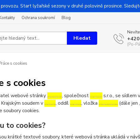
 provozu. Start lyžařské sezony v druhé polovině prosince. Sledujt
Kontakty
Ochrana soukromí
Blog
Nevíte
Hledat
+420
(Po-Pá
ráce s cookies
e s cookies
atel webové stránky
………….
, společnost
………..
s.r.o., se sídlem 
 Krajským soudem v
……….
, oddíl
……….
, vložka
……………..
(dále jen 
e soubory cookies.
ou to cookies?
sou krátké textové soubory, které webová stránka ukládá v návšt