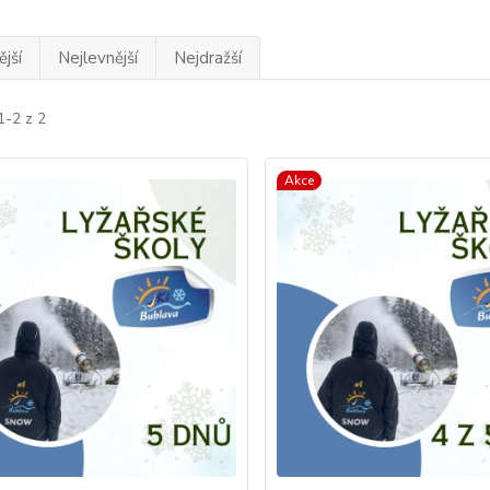
jší
Nejlevnější
Nejdražší
1-2 z 2
Akce