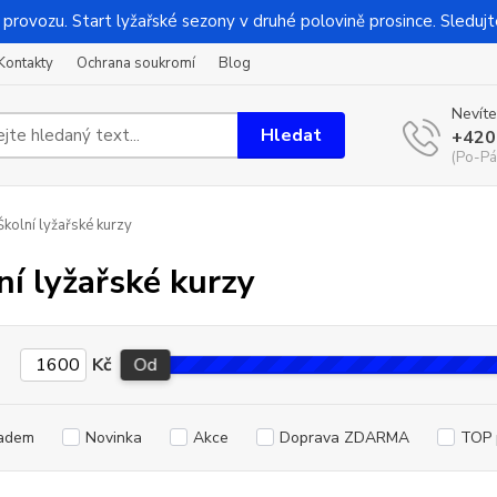
 provozu. Start lyžařské sezony v druhé polovině prosince. Sledujt
Kontakty
Ochrana soukromí
Blog
Nevíte
Hledat
+420
(Po-Pá
kolní lyžařské kurzy
ní lyžařské kurzy
Kč
Od
adem
Novinka
Akce
Doprava ZDARMA
TOP 