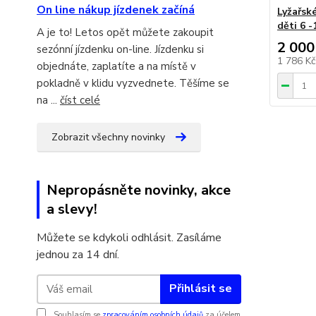
On line nákup jízdenek začíná
Lyžařské
děti 6 -
A je to! Letos opět můžete zakoupit
2 000
sezónní jízdenku on-line. Jízdenku si
1 786 K
objednáte, zaplatíte a na místě v
pokladně v klidu vyzvednete. Těšíme se
na ...
číst celé
Zobrazit všechny novinky
Nepropásněte novinky, akce
a slevy!
Můžete se kdykoli odhlásit. Zasíláme
jednou za 14 dní.
Přihlásit se
Souhlasím se
zpracováním osobních údajů
za účelem