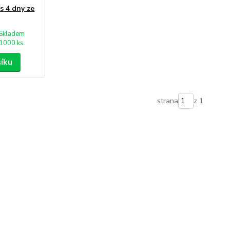
as 4 dny ze
Skladem
1000 ks
šíku
strana
z 1