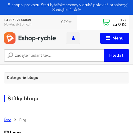
E-shop v provozu. Start lyžařské sezony v druhé polovině prosince.
Sledujte nás👍⛷️
0
ks
+420602146049
CZK
za
0 Kč
(Po-Pá, 8-16 hod.)
Menu
Hledat
Kategorie blogu
Štítky blogu
Úvod
Blog