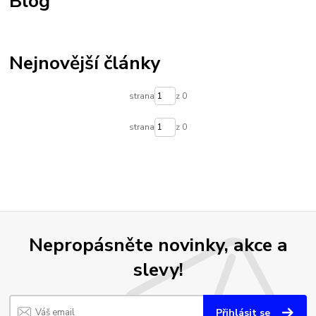
Blog
Nejnovější články
strana
z 0
strana
z 0
Nepropásněte novinky, akce a
slevy!
Přihlásit se