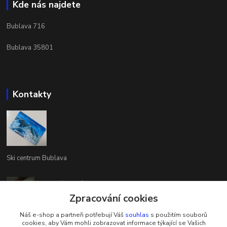
Kde nás najdete
Bublava 716
Bublava 35801
Kontakty
Ski centrum Bublava
Vladimír Keblúšek
+420602146049
Zpracování cookies
(Po-Pá, 8-16 hod.)
Náš e-shop a partneři potřebují Váš
souhlas
s použitím souborů
cookies, aby Vám mohli zobrazovat informace týkající se Vašich
ski@ski-bublava.cz