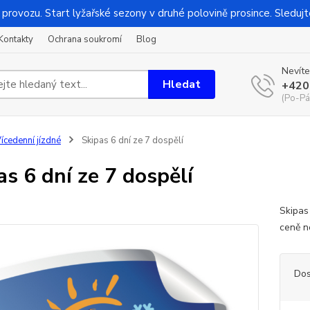
 provozu. Start lyžařské sezony v druhé polovině prosince. Sledujt
Kontakty
Ochrana soukromí
Blog
Nevíte
Hledat
+420
(Po-Pá
ícedenní jízdné
Skipas 6 dní ze 7 dospělí
as 6 dní ze 7 dospělí
Skipas
ceně n
Dos