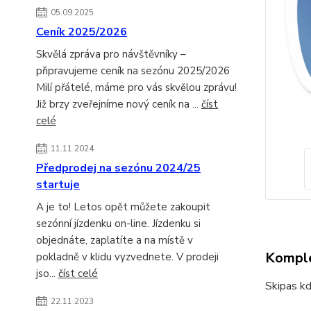
05.09.2025
Ceník 2025/2026
Skvělá zpráva pro návštěvníky –
připravujeme ceník na sezónu 2025/2026
Milí přátelé, máme pro vás skvělou zprávu!
Již brzy zveřejníme nový ceník na ...
číst
celé
11.11.2024
Předprodej na sezónu 2024/25
startuje
A je to! Letos opět můžete zakoupit
sezónní jízdenku on-line. Jízdenku si
objednáte, zaplatíte a na místě v
Komple
pokladně v klidu vyzvednete. V prodeji
jso...
číst celé
Skipas kd
22.11.2023