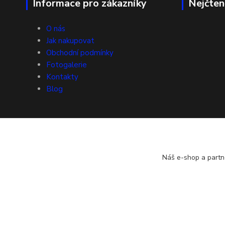
Informace pro zákazníky
Nejčten
O nás
Jak nakupovat
Obchodní podmínky
Fotogalerie
Kontakty
Blog
Náš e-shop a partn