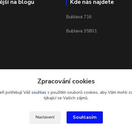
ější na blogu
Kde nás najdete
Bublava 716
Bublava 35801
Zpracování cookies
eři potřebují Váš
souhlas
s použitím souborů cookies, aby Vám mohli z
týkající se Vašich zájmů.
Souhlasím
Nastavení