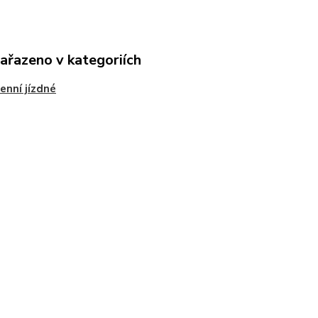
zařazeno v kategoriích
enní jízdné